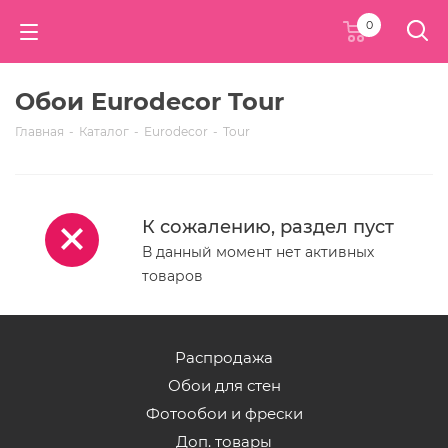
0
Обои Eurodecor Tour
Главная
-
Каталог
-
Eurodecor
-
Tour
К сожалению, раздел пуст
В данный момент нет активных
товаров
Распродажа
Обои для стен
Фотообои и фрески
Доп. товары