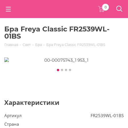
0
Бра Freya Classic FR2539WL-
01BS
Главная
-
Свет
-
Бра
-
Бра Freya Classic FR2539WL-01BS
Характеристики
Артикул
FR2539WL-01BS
Страна