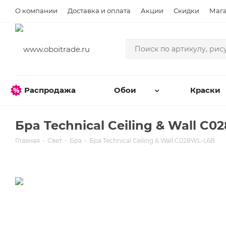
О компании
Доставка и оплата
Акции
Скидки
Маг
Распродажа
Обои
Краски
Бра Technical Ceiling & Wall C
Главная
-
Свет
-
Бра
-
Бра Technical Ceiling & Wall C028WL-L6B