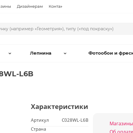
азины
Дизайнерам
Контакты
Лепнина
Фотообои и фрес
028WL-L6B
Характеристики
Артикул
C028WL-L6B
Магазины
Страна
Об оплате