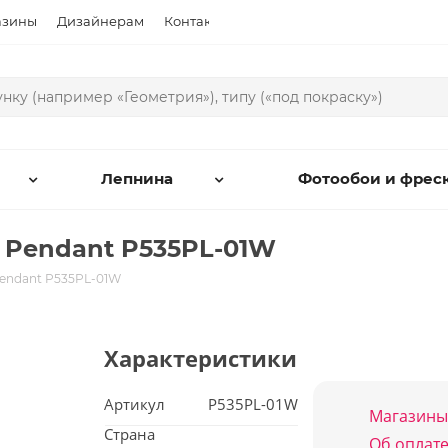
азины
Дизайнерам
Контакты
Лепнина
Фотообои и фрес
 Pendant P535PL-01W
Pendant P535PL-01W
Характеристики
Артикул
P535PL-01W
Магазины
Страна
Об оплате