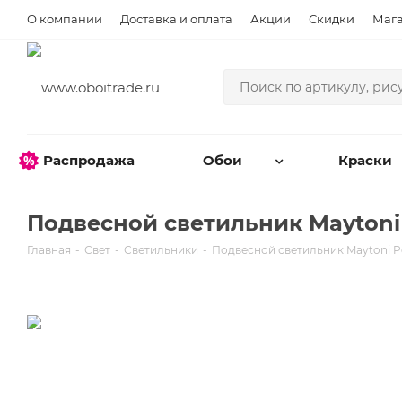
О компании
Доставка и оплата
Акции
Скидки
Маг
Распродажа
Обои
Краски
Подвесной светильник Maytoni
Главная
-
Свет
-
Светильники
-
Подвесной светильник Maytoni 