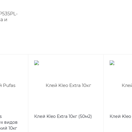
P535PL-
а и
s
Клей Kleo Extra 10кг (50м2)
Клей Kleo 
ех видов
ий 10кг