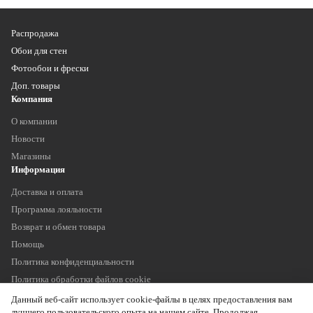
Распродажа
Обои для стен
Фотообои и фрески
Доп. товары
Компания
О компании
Новости
Магазины
Информация
Доставка и оплата
Программа лояльности
Возврат и обмен товара
Помощь
Политика конфиденциальности
Политика обработки файлов cookie
Наши контакты
Данный веб-сайт использует cookie-файлы в целях предоставления вам
+7 (903) 755 11 75
лучшего пользовательского опыта на нашем сайте. Продолжая