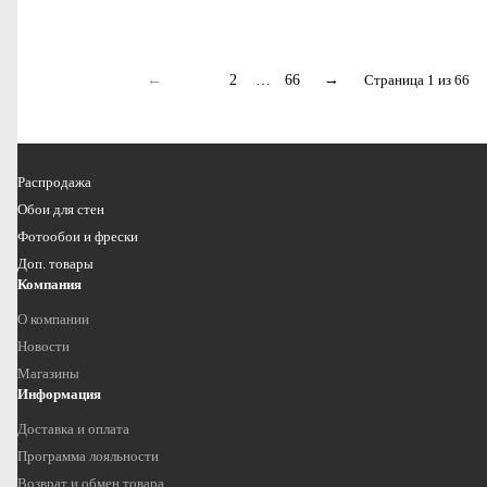
←
1
2
…
66
→
Страница 1 из 66
Распродажа
Обои для стен
Фотообои и фрески
Доп. товары
Компания
О компании
Новости
Магазины
Информация
Доставка и оплата
Программа лояльности
Возврат и обмен товара