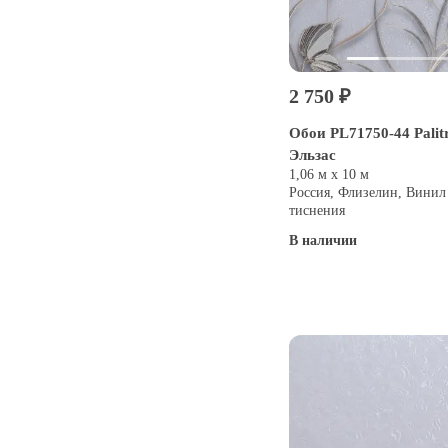
2 750 ₽
Обои PL71750-44 Palitr
Эльзас
1,06 м х 10 м
Россия, Флизелин, Винил
тиснения
В наличии
Купить