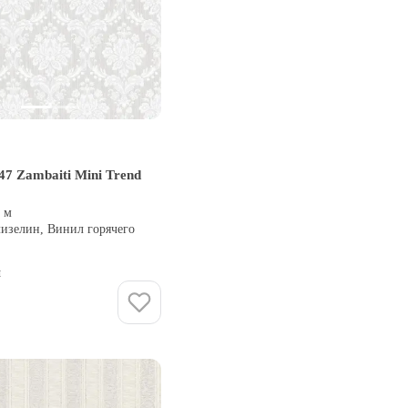
7 Zambaiti Mini Trend
0 м
лизелин, Винил горячего
и
Купить