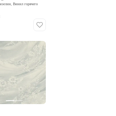
изелин, Винил горячего
и
Купить