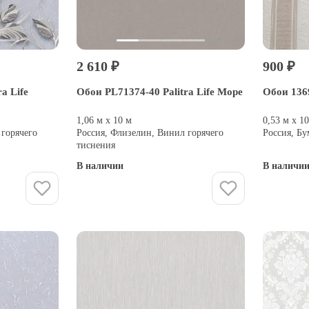
2 610 ₽
900 ₽
a Life
Обои PL71374-40 Palitra Life Море
Обои 136
1,06 м х 10 м
0,53 м х 1
 горячего
Россия, Флизелин, Винил горячего
Россия, Б
тиснения
В наличии
В наличи
Купить