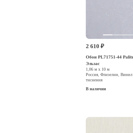
2 610 ₽
Обои PL71751-44 Palitr
Эльзас
1,06 м х 10 м
Россия, Флизелин, Винил
тиснения
В наличии
Купить