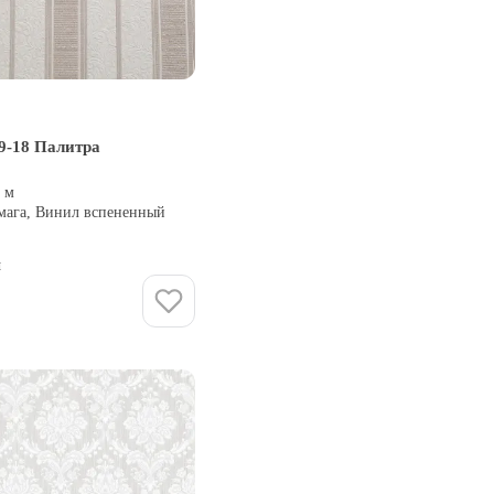
9-18 Палитра
0 м
умага, Винил вспененный
и
Купить