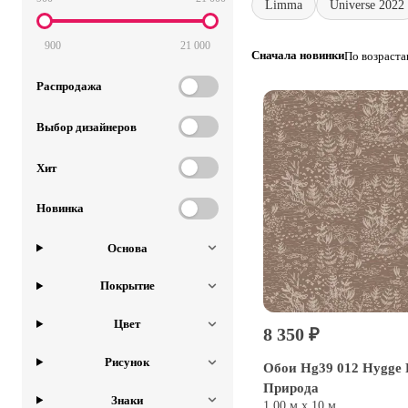
Limma
Universe 2022
900
21 000
Сначала новинки
По возраст
Распродажа
Выбор дизайнеров
Хит
Новинка
Основа
Покрытие
Цвет
8 350 ₽
Рисунок
Обои Hg39 012 Hygge 
Природа
Знаки
1,00 м х 10 м