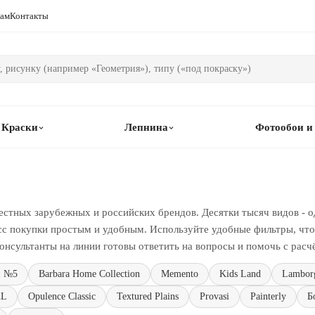
рам
Контакты
Краски
Лепнина
Фотообои и
естных зарубежных и российских брендов. Десятки тысяч видов - о
сс покупки простым и удобным. Используйте удобные фильтры, чтоб
онсультанты на линии готовы ответить на вопросы и помочь с расч
н №5
Barbara Home Collection
Memento
Kids Land
Lamborg
XL
Opulence Classic
Textured Plains
Provasi
Painterly
Б