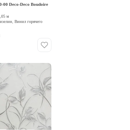
0-00 Deco-Deco Boudoire
0,05 м
изелин, Винил горячего
и
Купить