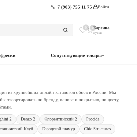
+7 (903) 755 11 75
Войти
0
Корзина
0
пуста
 фрески
Сопутствующие товары
дин из крупнейших онлайн-каталогов обоев в России. Мы
ы отсортировать по бренду, основе и покрытию, по цвету,
ётами.
hini 2
Denzo 2
Флорентийский 2
Procida
отанический Клуб
Городской гламур
Chic Structures