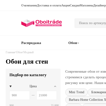
О компании
Доставка и оплата
Акции
Скидки
Магазины
Дизайне
Распродажа
Обои
›
›
Главная
Обои
Модный
Обои для стен
Современные обои от изв
Подбор по каталогу
стремимся сделать проце
рисунку или цене. Наши к
Цена
Mini Trend
Блюмари
Barbara Home Collection 
900
21 000