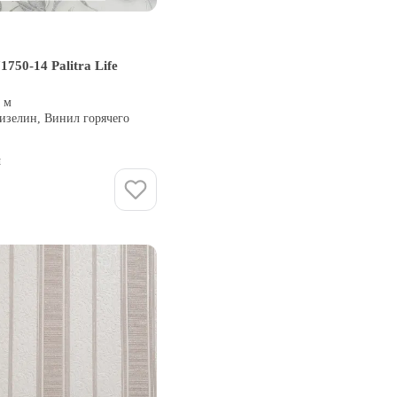
750-14 Palitra Life
0 м
изелин, Винил горячего
и
Купить