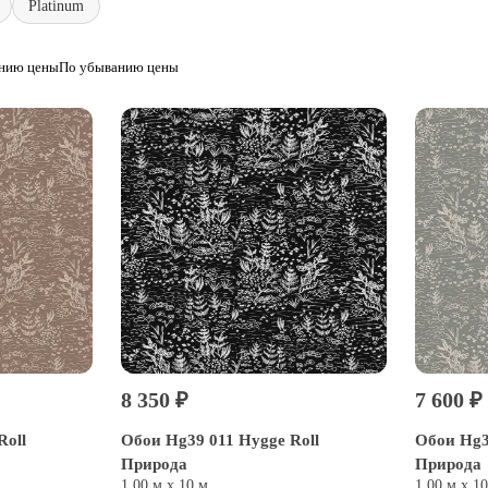
Platinum
анию цены
По убыванию цены
8 350 ₽
7 600 ₽
Roll
Обои Hg39 011 Hygge Roll
Обои Hg3
Природа
Природа
1,00 м х 10 м
1,00 м х 1