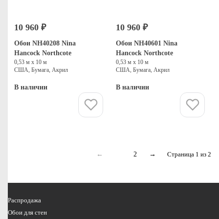
10 960 ₽
10 960 ₽
Обои NH40208 Nina
Обои NH40601 Nina
Hancock Northcote
Hancock Northcote
0,53 м х 10 м
0,53 м х 10 м
США, Бумага, Акрил
США, Бумага, Акрил
В наличии
В наличии
Купить
Купить
←
1
2
→
Страница 1 из 2
Распродажа
Обои для стен