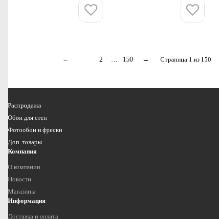
Купить
Купить
←
1
2
…
150
→
Страница 1 из 150
Распродажа
Обои для стен
Фотообои и фрески
Доп. товары
Компания
О компании
Новости
Магазины
Информация
Доставка и оплата