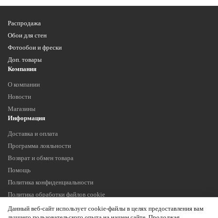
Распродажа
Обои для стен
Фотообои и фрески
Доп. товары
Компания
О компании
Новости
Магазины
Информация
Доставка и оплата
Программа лояльности
Возврат и обмен товара
Помощь
Политика конфиденциальности
Политика обработки файлов cookie
Наши контакты
Данный веб-сайт использует cookie-файлы в целях предоставления вам
+7 (903) 755 11 75
лучшего пользовательского опыта на нашем сайте. Продолжая