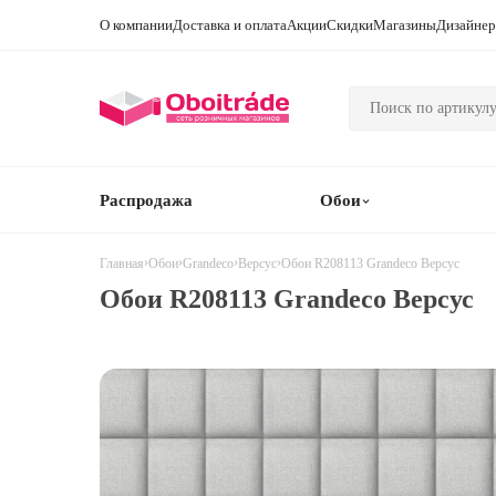
О компании
Доставка и оплата
Акции
Скидки
Магазины
Дизайне
Распродажа
Обои
›
›
›
›
Обои R208113 Grandeco Версус
Главная
Обои
Grandeco
Версус
Обои R208113 Grandeco Версус