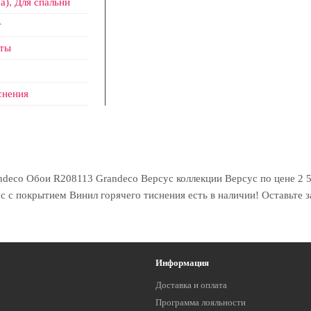
а)
,
Для спальни
т
ты
снения
eco Обои R208113 Grandeco Версус коллекции Версус по цене 2 50
 с покрытием Винил горячего тиснения есть в наличии! Оставьте з
Информация
Доставка и оплата
Программа лояльности