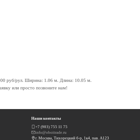
0 руб/рул. Ширина: 1.06 м. Длина: 10.05 м.
аявку или просто позвоните нам!
Наши контакты
+7 (903) 755 11 75
info@oboitrade.ru
г. Москва, Тихорецкий б-р, 1к4, пав. А123