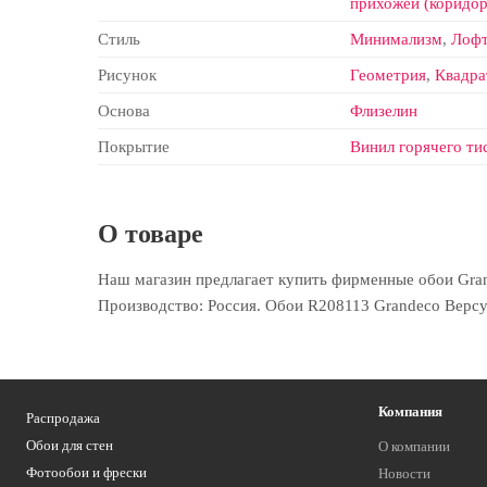
прихожей (коридор
Стиль
Минимализм
,
Лоф
Рисунок
Геометрия
,
Квадра
Основа
Флизелин
Покрытие
Винил горячего ти
О товаре
Наш магазин предлагает купить фирменные обои Grand
Производство: Россия. Обои R208113 Grandeco Версус
Компания
Распродажа
Обои для стен
О компании
Фотообои и фрески
Новости