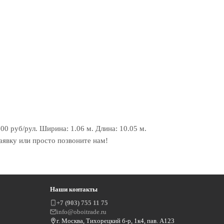
0 руб/рул. Ширина: 1.06 м. Длина: 10.05 м.
аявку или просто позвоните нам!
Наши контакты
+7 (903) 755 11 75
info@oboitrade.ru
г. Москва, Тихорецкий б-р, 1к4, пав. А123