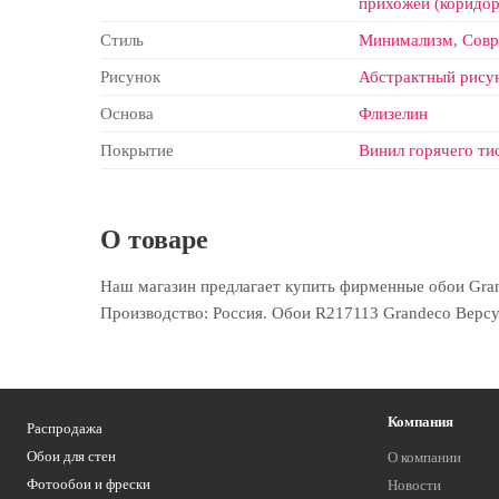
прихожей (коридор
Стиль
Минимализм
,
Сов
Рисунок
Абстрактный рису
Основа
Флизелин
Покрытие
Винил горячего ти
О товаре
Наш магазин предлагает купить фирменные обои Grand
Производство: Россия. Обои R217113 Grandeco Версус
Компания
Распродажа
Обои для стен
О компании
Фотообои и фрески
Новости