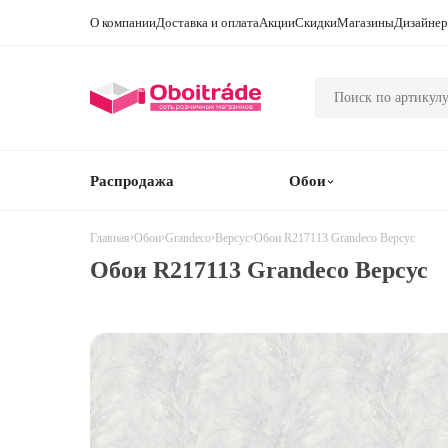
О компании
Доставка и оплата
Акции
Скидки
Магазины
Дизайне
Распродажа
Обои
›
›
›
›
Обои R217113 Grandeco Версус
Главная
Обои
Grandeco
Версус
Обои R217113 Grandeco Версус