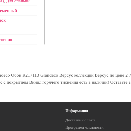
а)
,
Для спальни
ременный
нок
снения
eco Обои R217113 Grandeco Версус коллекции Версус по цене 2 70
 с покрытием Винил горячего тиснения есть в наличии! Оставьте з
Информация
Доставка и оплата
Программа лояльности