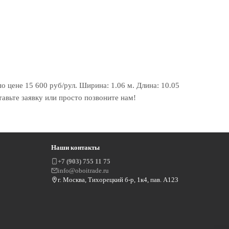
по цене 15 600 руб/рул. Ширина: 1.06 м. Длина: 10.05
тавьте заявку или просто позвоните нам!
Наши контакты
+7 (903) 755 11 75
info@oboitrade.ru
г. Москва, Тихорецкий б-р, 1к4, пав. А123