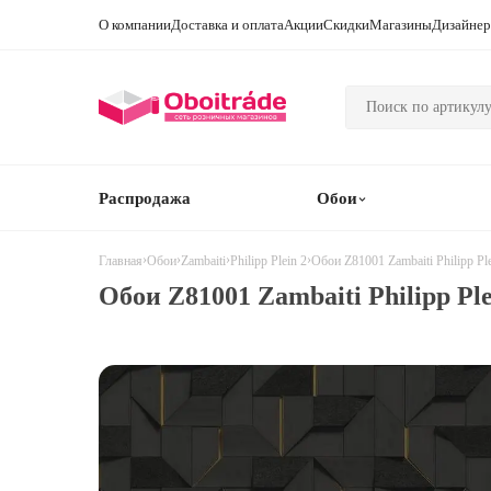
О компании
Доставка и оплата
Акции
Скидки
Магазины
Дизайне
Распродажа
Обои
›
›
›
›
Обои Z81001 Zambaiti Philipp Ple
Главная
Обои
Zambaiti
Philipp Plein 2
Обои Z81001 Zambaiti Philipp Ple