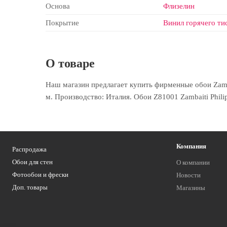
Основа
Флизелин
Покрытие
Винил горячего ти
О товаре
Наш магазин предлагает купить фирменные обои Zambait
м. Производство: Италия. Обои Z81001 Zambaiti Phili
Компания
Распродажа
Обои для стен
О компании
Фотообои и фрески
Новости
Доп. товары
Магазины