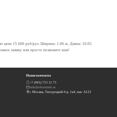
по цене 15 600 руб/рул. Ширина: 1.06 м. Длина: 10.05
тавьте заявку или просто позвоните нам!
Наши контакты
+7 (903) 755 11 75
info@oboitrade.ru
г. Москва, Тихорецкий б-р, 1к4, пав. А123