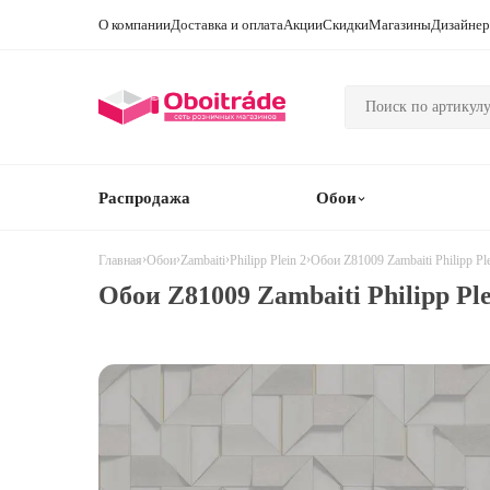
О компании
Доставка и оплата
Акции
Скидки
Магазины
Дизайне
Распродажа
Обои
›
›
›
›
Обои Z81009 Zambaiti Philipp Ple
Главная
Обои
Zambaiti
Philipp Plein 2
Обои Z81009 Zambaiti Philipp Ple