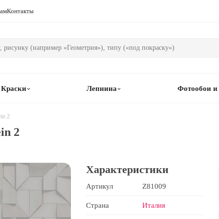
рам
Контакты
Краски
Лепнина
Фотообои и
in 2
in 2
Характеристики
Артикул
Z81009
Страна
Италия