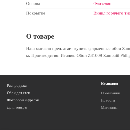
Основа
Флизелин
Покрытие
Винил горячего ти
О товаре
Наш магазин предлагает купить фирменные обои Zambait
м. Производство: Италия. Обои Z81009 Zambaiti Phili
Компания
Распродажа
Обои для стен
О компании
Фотообои и фрески
Новости
Доп. товары
Магазины