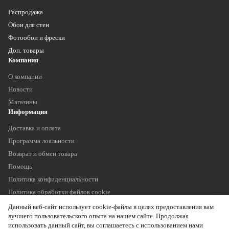
Распродажа
Обои для стен
Фотообои и фрески
Доп. товары
Компания
О компании
Новости
Магазины
Информация
Доставка и оплата
Программа лояльности
Возврат и обмен товара
Помощь
Политика конфиденциальности
Политика обработки файлов cookie
Наши контакты
Данный веб-сайт использует cookie-файлы в целях предоставления вам
+7 (903) 755 11 75
лучшего пользовательского опыта на нашем сайте. Продолжая
info@oboitrade.ru
использовать данный сайт, вы соглашаетесь с использованием нами