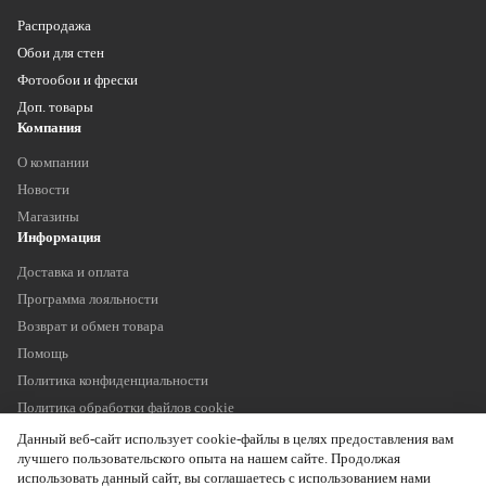
Распродажа
Обои для стен
Фотообои и фрески
Доп. товары
Компания
О компании
Новости
Магазины
Информация
Доставка и оплата
Программа лояльности
Возврат и обмен товара
Помощь
Политика конфиденциальности
Политика обработки файлов cookie
Наши контакты
Данный веб-сайт использует cookie-файлы в целях предоставления вам
+7 (903) 755 11 75
лучшего пользовательского опыта на нашем сайте. Продолжая
info@oboitrade.ru
использовать данный сайт, вы соглашаетесь с использованием нами