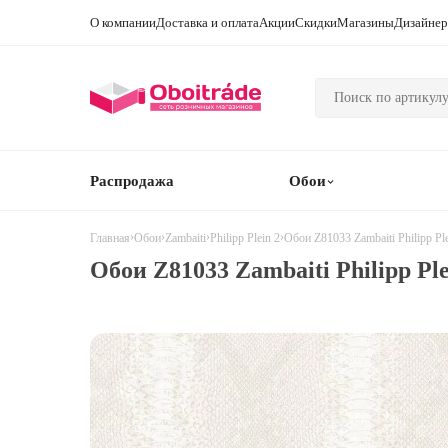
О компании
Доставка и оплата
Акции
Скидки
Магазины
Дизайне
Распродажа
Обои
›
›
›
›
Обои Z81033 Zambaiti Philipp Ple
Главная
Обои
Zambaiti
Philipp Plein 2
Обои Z81033 Zambaiti Philipp Ple