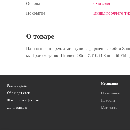
Основа
Флизелин
Покрытие
Винил горячего ти
О товаре
Наш магазин предлагает купить фирменные обои Zambait
м. Производство: Италия. Обои Z81033 Zambaiti Phili
Компания
Распродажа
Обои для стен
О компании
Фотообои и фрески
Новости
Доп. товары
Магазины