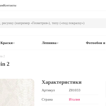
рам
Контакты
Краски
Лепнина
Фотообои и
in 2
in 2
Характеристики
Артикул
Z81033
Страна
Италия