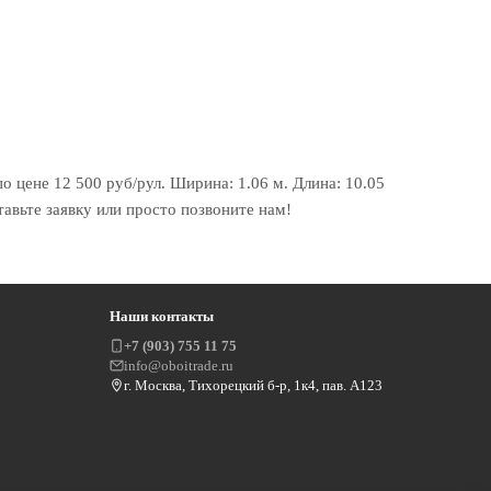
по цене 12 500 руб/рул. Ширина: 1.06 м. Длина: 10.05
тавьте заявку или просто позвоните нам!
Наши контакты
+7 (903) 755 11 75
info@oboitrade.ru
г. Москва, Тихорецкий б-р, 1к4, пав. А123