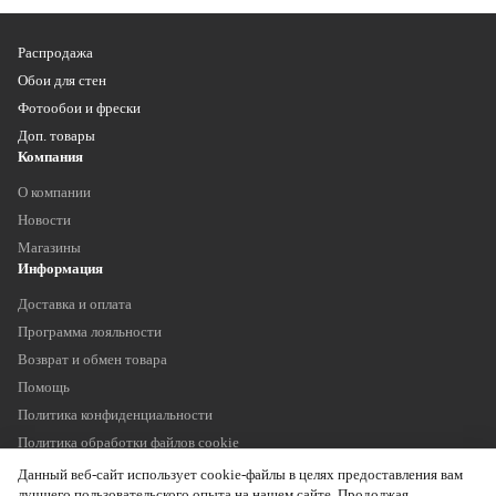
Распродажа
Обои для стен
Фотообои и фрески
Доп. товары
Компания
О компании
Новости
Магазины
Информация
Доставка и оплата
Программа лояльности
Возврат и обмен товара
Помощь
Политика конфиденциальности
Политика обработки файлов cookie
Наши контакты
Данный веб-сайт использует cookie-файлы в целях предоставления вам
+7 (903) 755 11 75
лучшего пользовательского опыта на нашем сайте. Продолжая