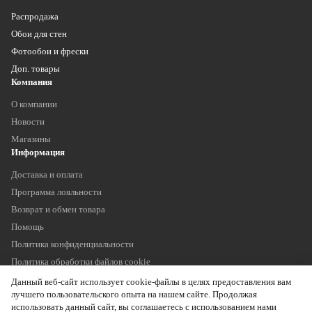
Распродажа
Обои для стен
Фотообои и фрески
Доп. товары
Компания
О компании
Новости
Магазины
Информация
Доставка и оплата
Программа лояльности
Возврат и обмен товара
Помощь
Политика конфиденциальности
Политика обработки файлов cookie
Наши контакты
Данный веб-сайт использует cookie-файлы в целях предоставления вам
+7 (903) 755 11 75
лучшего пользовательского опыта на нашем сайте. Продолжая
info@oboitrade.ru
использовать данный сайт, вы соглашаетесь с использованием нами