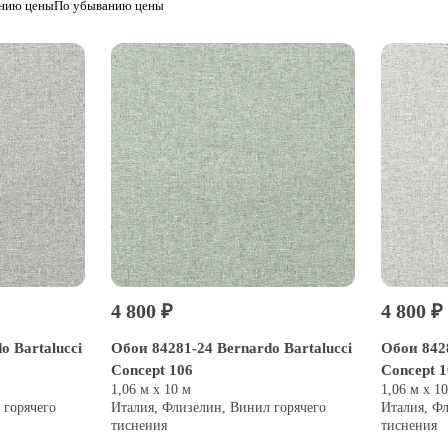
анию цены
По убыванию цены
4 800 ₽
4 800 ₽
o Bartalucci
Обои 84281-24 Bernardo Bartalucci
Обои 8428
Concept 106
Concept 
1,06 м х 10 м
1,06 м х 1
 горячего
Италия, Флизелин, Винил горячего
Италия, Ф
тиснения
тиснения