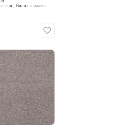
0 м
лизелин, Винил горячего
и
Купить