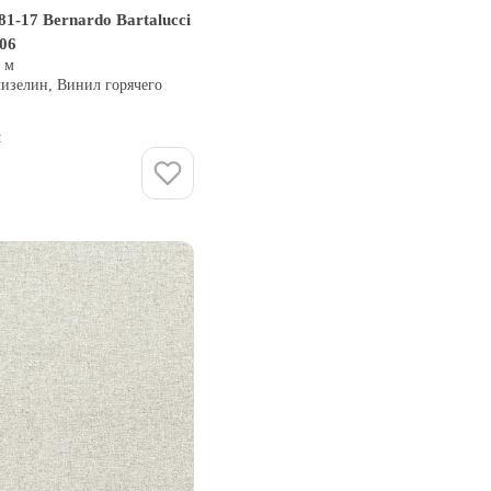
1-17 Bernardo Bartalucci
106
0 м
лизелин, Винил горячего
и
Купить