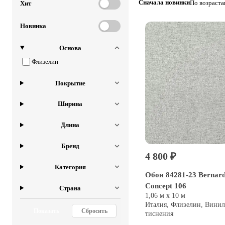
Сначала новинки
По возраст
Хит
Новинка
Основа
Флизелин
Покрытие
Ширина
Длина
Бренд
4 800 ₽
Категория
Обои 84281-23 Bernard
Concept 106
Страна
1,06 м х 10 м
Италия, Флизелин, Винил
Показать
Сбросить
тиснения