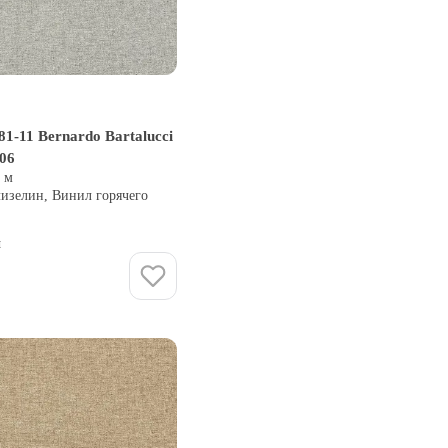
1-11 Bernardo Bartalucci
106
0 м
лизелин, Винил горячего
и
Купить