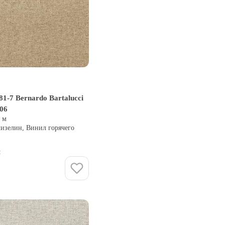
1-7 Bernardo Bartalucci
106
0 м
лизелин, Винил горячего
и
Купить