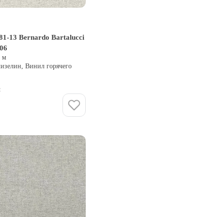
1-13 Bernardo Bartalucci
106
0 м
лизелин, Винил горячего
и
Купить