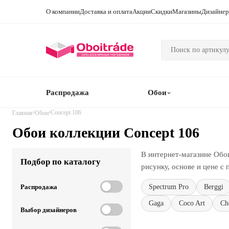
О компании
Доставка и оплата
Акции
Скидки
Магазины
Дизайне
Распродажа
Обои
›
›
Concept 106
Главная
Обои
Обои коллекции Concept 106
В интернет-магазине Обои
Подбор по каталогу
рисунку, основе и цене с
Распродажа
Spectrum Pro
Berggi
Gaga
Coco Art
Ch
Выбор дизайнеров