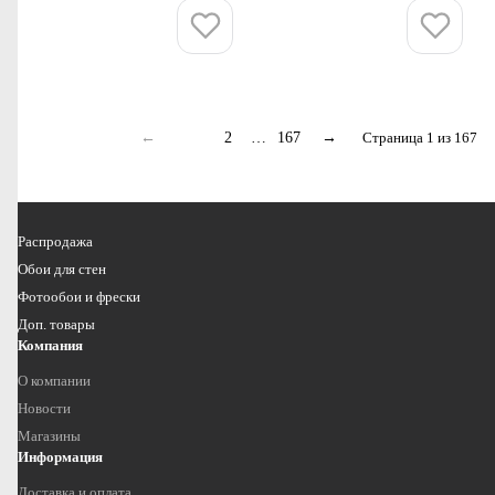
Купить
Купить
←
1
2
…
167
→
Страница 1 из 167
Распродажа
Обои для стен
Фотообои и фрески
Доп. товары
Компания
О компании
Новости
Магазины
Информация
Доставка и оплата