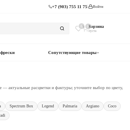
+7 (903) 755 11 75
Войти
0
Корзина
0
пуста
 фрески
Сопутствующие товары
е — актуальные расцветки и фактуры; уточните выбор по цвету,
a
Spectrum Box
Legend
Palmaria
Argiano
Coco
adi