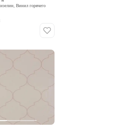
0 м
лизелин, Винил горячего
и
Купить