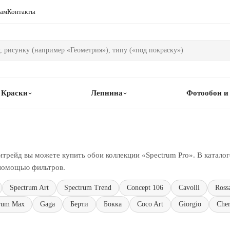
рам
Контакты
Краски
Лепнина
Фотообои и
трейд вы можете купить обои коллекции «Spectrum Pro». В каталог
 помощью фильтров.
Spectrum Art
Spectrum Trend
Concept 106
Cavolli
Ross
rum Max
Gaga
Берти
Бокка
Coco Art
Giorgio
Cher