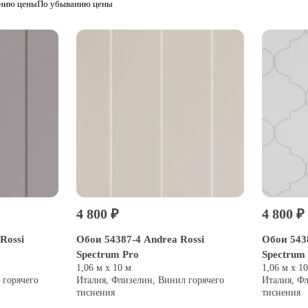
анию цены
По убыванию цены
4 800 ₽
4 800 ₽
Rossi
Обои 54387-4 Andrea Rossi
Обои 5438
Spectrum Pro
Spectrum
1,06 м х 10 м
1,06 м х 1
 горячего
Италия, Флизелин, Винил горячего
Италия, Ф
тиснения
тиснения