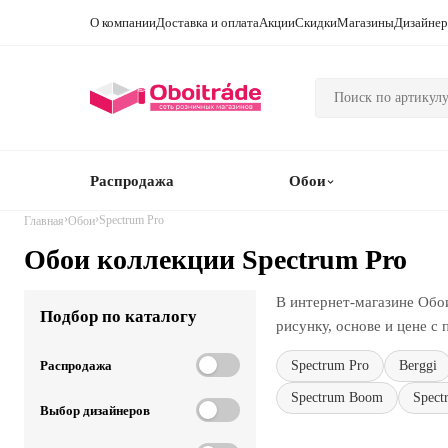
О компании
Доставка и оплата
Акции
Скидки
Магазины
Дизайне
Распродажа
Обои
›
›
Spectrum Pro
Главная
Обои
Обои коллекции Spectrum Pro
В интернет-магазине Обои
Подбор по каталогу
рисунку, основе и цене с
Распродажа
Spectrum Pro
Berggi
Spectrum Boom
Spect
Выбор дизайнеров