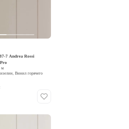
7-7 Andrea Rossi
 Pro
0 м
лизелин, Винил горячего
и
Купить