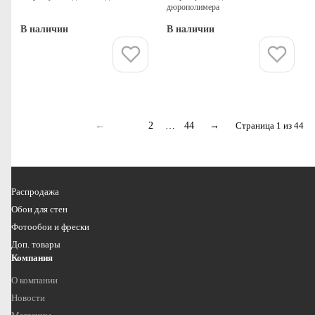
дюрополимера
В наличии
В наличии
Купить
Купить
←
1
2
…
44
→
Страница 1 из 44
Распродажа
Обои для стен
Фотообои и фрески
Доп. товары
Компания
О компании
Новости