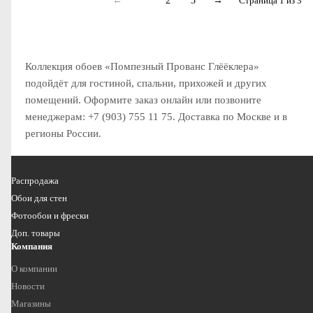
←
1
2
3
→
Страница 1 из 3
Коллекция обоев «Помпезный Прованс Глёёклера»
подойдёт для гостиной, спальни, прихожей и других
помещений. Оформите заказ онлайн или позвоните
менеджерам: +7 (903) 755 11 75. Доставка по Москве и в
регионы России.
Распродажа
Обои для стен
Фотообои и фрески
Доп. товары
Компания
О компании
Новости
Магазины