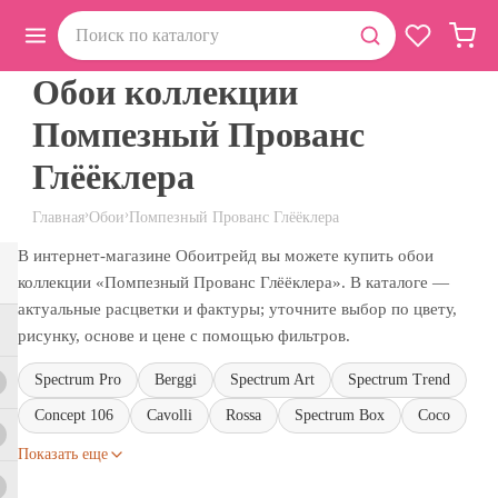
Обои коллекции
Помпезный Прованс
Глёёклера
›
›
Главная
Обои
Помпезный Прованс Глёёклера
В интернет-магазине Обоитрейд вы можете купить обои
коллекции «Помпезный Прованс Глёёклера». В каталоге —
актуальные расцветки и фактуры; уточните выбор по цвету,
рисунку, основе и цене с помощью фильтров.
Spectrum Pro
Berggi
Spectrum Art
Spectrum Trend
Concept 106
Cavolli
Rossa
Spectrum Box
Coco
Показать еще